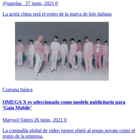
@qarolaa_
27 junio, 2021
0
La actriz china será el rostro de la marca de lujo italiana
Coreana básica
OMEGA X es seleccionado como modelo publicitario para
‘Gaia Mobile’
Marysol Valero
26 junio, 2021
0
La compañía global de video juegos eligió al grupo novato como el
rostro de la empresa.