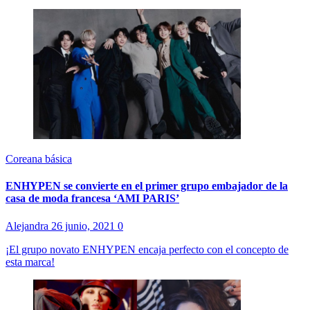
Coreana básica
ENHYPEN se convierte en el primer grupo embajador de la
casa de moda francesa ‘AMI PARIS’
Alejandra
26 junio, 2021
0
¡El grupo novato ENHYPEN encaja perfecto con el concepto de
esta marca!