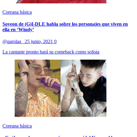
Coreana básica
Soyeon de (G)I-DLE habla sobre los personajes que viven en
ella en ‘Windy’
@qarolaa_
25 junio, 2021
0
La cantante pronto hará su comeback como solista
Coreana básica