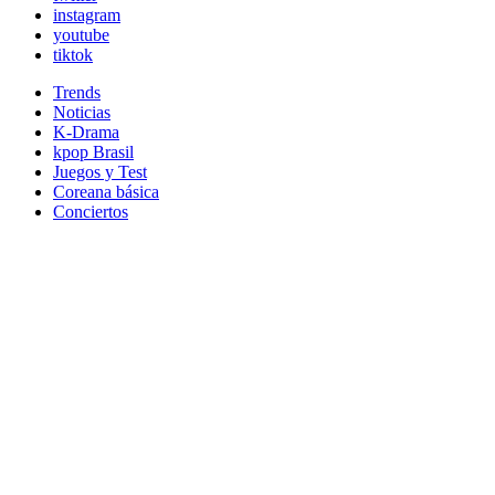
instagram
youtube
tiktok
Trends
Noticias
K-Drama
kpop Brasil
Juegos y Test
Coreana básica
Conciertos