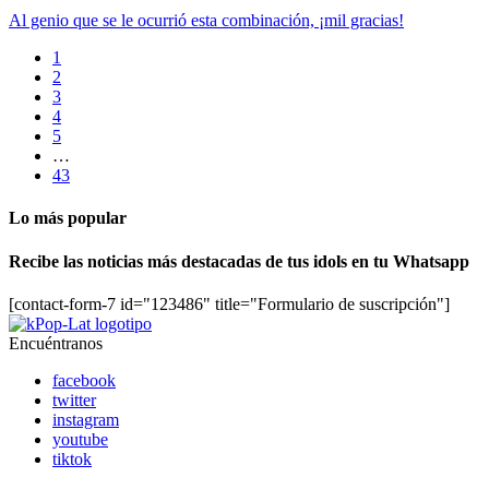
Al genio que se le ocurrió esta combinación, ¡mil gracias!
1
2
3
4
5
…
43
Lo más popular
Recibe las noticias más destacadas de tus idols en tu Whatsapp
[contact-form-7 id="123486" title="Formulario de suscripción"]
Encuéntranos
facebook
twitter
instagram
youtube
tiktok