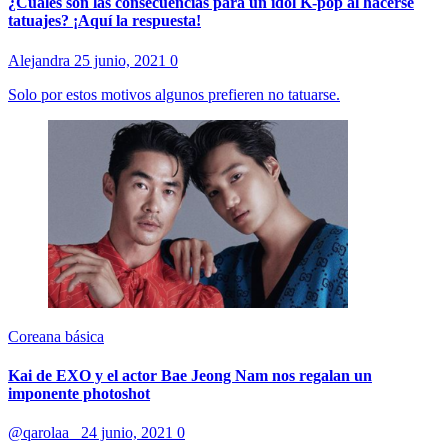
¿Cuáles son las consecuencias para un idol K-pop al hacerse
tatuajes? ¡Aquí la respuesta!
Alejandra
25 junio, 2021
0
Solo por estos motivos algunos prefieren no tatuarse.
Coreana básica
Kai de EXO y el actor Bae Jeong Nam nos regalan un
imponente photoshot
@qarolaa_
24 junio, 2021
0