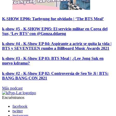
K-SHOW EP06: Taehyung fue olvidado | ‘The BTS Meal’
k-show #5 - K-SHOW EP05: El servicio militar en Corea del
Sur, ‘Ley BTS’ con @Gonza.ddaeng
k-show #4 - K-Show EP 04: Aspirante a actriz se quita la vida |
BTS y SEVENTEEN rumbo a Billboard Music Awards 2021
k-show #3 - K-Show EP 03: BTS Meal | ¿Lee Jong Suk en
nuevo kdrama?
k-show #2 - K-Show EP 02: Controversia de Seo Ye Ji | BTS:
BANG BANG CON 2021
Más podcast
Encuéntranos
facebook
twitter
instagram