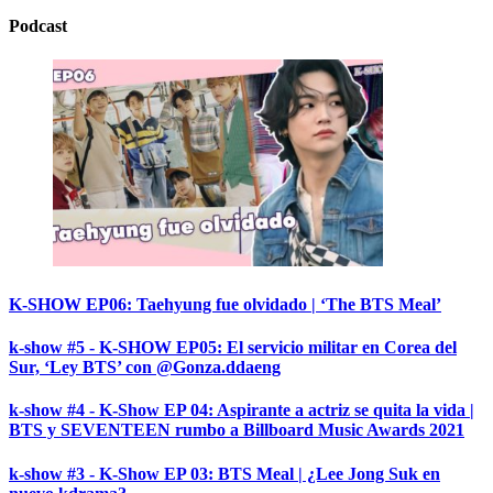
Podcast
K-SHOW EP06: Taehyung fue olvidado | ‘The BTS Meal’
k-show #5 - K-SHOW EP05: El servicio militar en Corea del
Sur, ‘Ley BTS’ con @Gonza.ddaeng
k-show #4 - K-Show EP 04: Aspirante a actriz se quita la vida |
BTS y SEVENTEEN rumbo a Billboard Music Awards 2021
k-show #3 - K-Show EP 03: BTS Meal | ¿Lee Jong Suk en