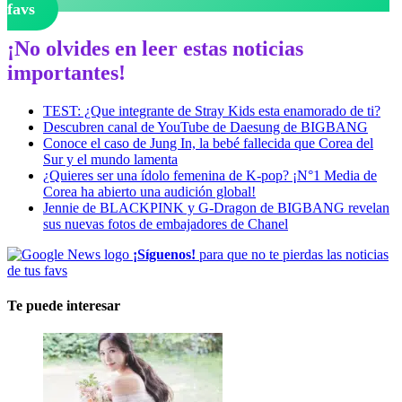
favs
¡No olvides en leer estas noticias
importantes!
TEST: ¿Que integrante de Stray Kids esta enamorado de ti?
Descubren canal de YouTube de Daesung de BIGBANG
Conoce el caso de Jung In, la bebé fallecida que Corea del
Sur y el mundo lamenta
¿Quieres ser una ídolo femenina de K-pop? ¡N°1 Media de
Corea ha abierto una audición global!
Jennie de BLACKPINK y G-Dragon de BIGBANG revelan
sus nuevas fotos de embajadores de Chanel
¡Síguenos!
para que no te pierdas las noticias
de tus favs
Te puede interesar