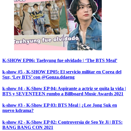
K-SHOW EP06: Taehyung fue olvidado | ‘The BTS Meal’
k-show #5 - K-SHOW EP05: El servicio militar en Corea del
Sur, ‘Ley BTS’ con @Gonza.ddaeng
k-show #4 - K-Show EP 04: Aspirante a actriz se quita la vida |
BTS y SEVENTEEN rumbo a Billboard Music Awards 2021
k-show #3 - K-Show EP 03: BTS Meal | ¿Lee Jong Suk en
nuevo kdrama?
k-show #2 - K-Show EP 02: Controversia de Seo Ye Ji | BTS:
BANG BANG CON 2021