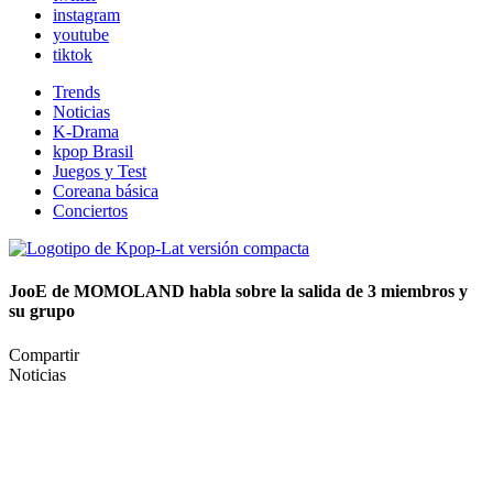
instagram
youtube
tiktok
Trends
Noticias
K-Drama
kpop Brasil
Juegos y Test
Coreana básica
Conciertos
JooE de MOMOLAND habla sobre la salida de 3 miembros y
su grupo
Compartir
Noticias