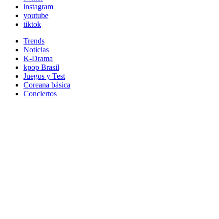
instagram
youtube
tiktok
Trends
Noticias
K-Drama
kpop Brasil
Juegos y Test
Coreana básica
Conciertos