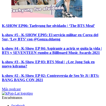
K-SHOW EP06: Taehyung fue olvidado | ‘The BTS Meal’
k-show #5 - K-SHOW EP05: El servicio militar en Corea del
Sur, ‘Ley BTS’ con @Gonza.ddaeng
k-show #4 - K-Show EP 04: Aspirante a actriz se quita la vida |
BTS y SEVENTEEN rumbo a Billboard Music Awards 2021
k-show #3 - K-Show EP 03: BTS Meal | ¿Lee Jong Suk en
nuevo kdrama?
k-show #2 - K-Show EP 02: Controversia de Seo Ye Ji | BTS:
BANG BANG CON 2021
Más podcast
Encuéntranos
facebook