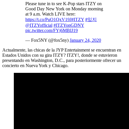
Please tune in to see K-Pop stars ITZY on
Good Day New York on Monday morning
at 9 a.m. Watch LIVE here:
https://t.co/PuO1QxV19J
#ITZY
#있지
@ITZYofficial
#ITZYonGDNY
pic.twitter.com/FYj6MBIJ19
— Fox5NY (@fox5ny)
January 24, 2020
Actualmente, las chicas de la JYP Entertainment se encuentran en
Estados Unidos con su gira ITZY? ITZY!, donde se estuvieron
presentando en Washington, D.C., para posteriormente ofrecer un
concierto en Nueva York y Chicago.