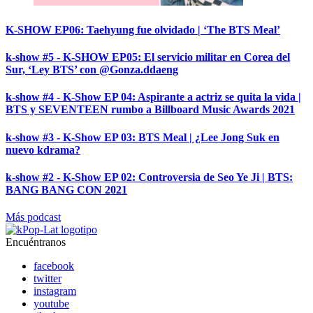
K-SHOW EP06: Taehyung fue olvidado | ‘The BTS Meal’
k-show #5 - K-SHOW EP05: El servicio militar en Corea del
Sur, ‘Ley BTS’ con @Gonza.ddaeng
k-show #4 - K-Show EP 04: Aspirante a actriz se quita la vida |
BTS y SEVENTEEN rumbo a Billboard Music Awards 2021
k-show #3 - K-Show EP 03: BTS Meal | ¿Lee Jong Suk en
nuevo kdrama?
k-show #2 - K-Show EP 02: Controversia de Seo Ye Ji | BTS:
BANG BANG CON 2021
Más podcast
Encuéntranos
facebook
twitter
instagram
youtube